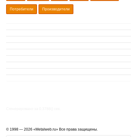
Потребители
Производители
Сгенерировано за 0.3788() cек.
© 1998 — 2026 «Metalweb.ru» Все права защищены.