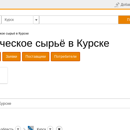
Доба
П
кое сырьё в Курске
ческое сырьё в Курске
Заявки
Поставщики
Потребители
 область
Курск